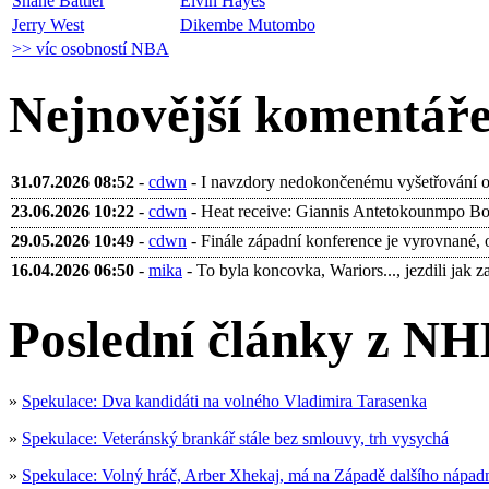
Shane Battier
Elvin Hayes
Jerry West
Dikembe Mutombo
>> víc osobností NBA
Nejnovější komentář
31.07.2026 08:52
-
cdwn
- I navzdory nedokončenému vyšetřování ohl
23.06.2026 10:22
-
cdwn
- Heat receive: Giannis Antetokounmpo Bobb
29.05.2026 10:49
-
cdwn
- Finále západní konference je vyrovnané, 
16.04.2026 06:50
-
mika
- To byla koncovka, Wariors..., jezdili jak za 
Poslední články z NH
»
Spekulace: Dva kandidáti na volného Vladimira Tarasenka
»
Spekulace: Veteránský brankář stále bez smlouvy, trh vysychá
»
Spekulace: Volný hráč, Arber Xhekaj, má na Západě dalšího nápad