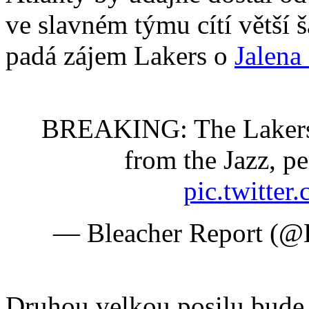
ve slavném týmu cítí větší š
padá zájem Lakers o
Jalena
BREAKING: The Lakers a
from the Jazz, p
pic.twitte
— Bleacher Report (@
Druhou velkou posilu bude