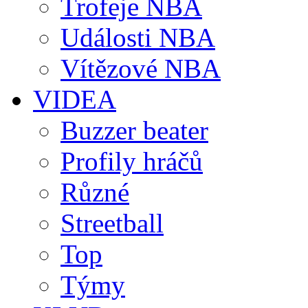
Trofeje NBA
Události NBA
Vítězové NBA
VIDEA
Buzzer beater
Profily hráčů
Různé
Streetball
Top
Týmy