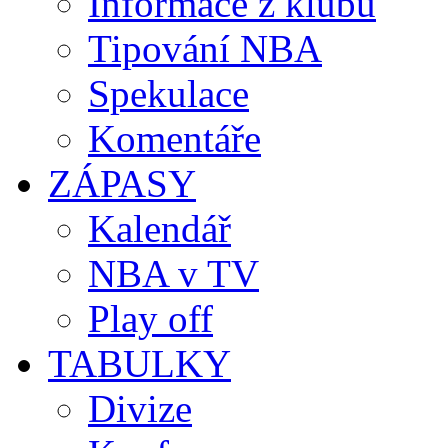
Informace z klubů
Tipování NBA
Spekulace
Komentáře
ZÁPASY
Kalendář
NBA v TV
Play off
TABULKY
Divize