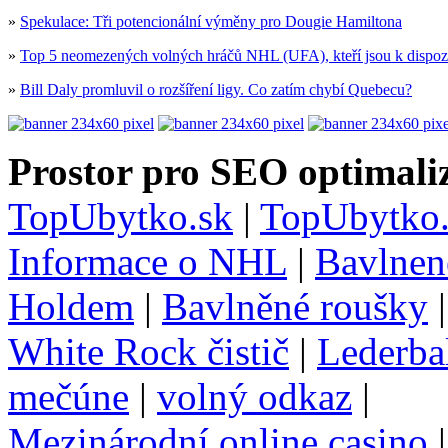
»
Spekulace: Tři potencionální výměny pro Dougie Hamiltona
»
Top 5 neomezených volných hráčů NHL (UFA), kteří jsou k dispoz
»
Bill Daly promluvil o rozšíření ligy. Co zatím chybí Quebecu?
Prostor pro SEO optimaliz
TopUbytko.sk
|
TopUbytko.
Informace o NHL
|
Bavlnen
Holdem
|
Bavlněné roušky
White Rock čistič
|
Lederba
mečúne
|
volný odkaz
|
Mezinárodní online casino