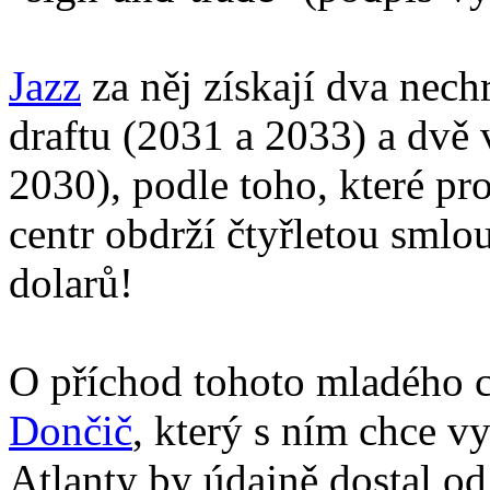
Jazz
za něj získají dva nec
draftu (2031 a 2033) a dvě
2030), podle toho, které pr
centr obdrží čtyřletou sml
dolarů!
O příchod tohoto mladého c
Dončič
, který s ním chce v
Atlanty by údajně dostal od