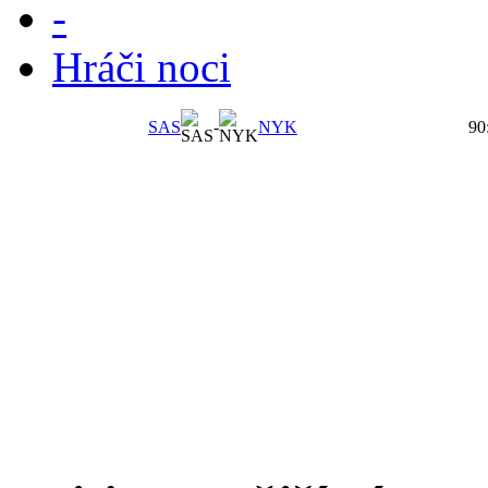
-
Hráči noci
SAS
-
NYK
90