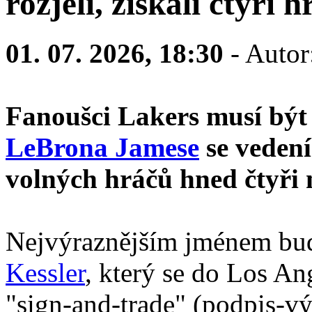
rozjeli, získali čtyři h
01. 07. 2026, 18:30
- Autor
Fanoušci Lakers musí být
LeBrona Jamese
se vedení
volných hráčů hned čtyři 
Nejvýraznějším jménem bu
Kessler
, který se do Los An
"sign-and-trade" (podpis-v