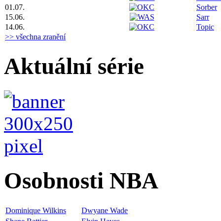
01.07.
Sorber
15.06.
Sarr
14.06.
Topic
>> všechna zranění
Aktuální série
Osobnosti NBA
Dominique Wilkins
Dwyane Wade