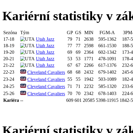
Kariérní statistiky v zá
Sezóna
Tým
GP
GS
MIN
FGM-A
3PM
17-18
Utah Jazz
79
71
2638
595-1362
187-
18-19
Utah Jazz
77
77
2598
661-1530
188-
19-20
Utah Jazz
69
69
2364
602-1342
173-
20-21
Utah Jazz
53
53
1771
478-1091
178-
21-22
Utah Jazz
67
67
2266
617-1376
232-
22-23
68
68
2432
679-1402
245-
Cleveland Cavaliers
23-24
55
55
1942
503-1089
182-
Cleveland Cavaliers
24-25
71
71
2232
585-1320
233-
Cleveland Cavaliers
25-26
70
70
2342
678-1403
224-
Cleveland Cavaliers
Kariéra
--
609
601
20585
5398-11915
1842-
Kariérní statistiky v zá