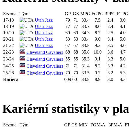
Sezóna
Tým
GP
GS
MPG
FGPG
3PPG
FTPG
17-18
Utah Jazz
79
71
33.4
7.5
2.4
3.0
18-19
Utah Jazz
77
77
33.7
8.6
2.4
4.1
19-20
Utah Jazz
69
69
34.3
8.7
2.5
4.0
20-21
Utah Jazz
53
53
33.4
9.0
3.4
5.0
21-22
Utah Jazz
67
67
33.8
9.2
3.5
4.0
22-23
68
68
35.8
10.0
3.6
4.7
Cleveland Cavaliers
23-24
55
55
35.3
9.1
3.3
5.0
Cleveland Cavaliers
24-25
71
71
31.4
8.2
3.3
4.2
Cleveland Cavaliers
25-26
70
70
33.5
9.7
3.2
5.3
Cleveland Cavaliers
Kariéra
--
609
601
33.8
8.9
3.0
4.3
Kariérní statistiky v pl
Sezóna
Tým
GP
GS
MIN
FGM-A
3PM-A
F