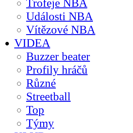
Trofeje NBA
Události NBA
Vítězové NBA
VIDEA
Buzzer beater
Profily hráčů
Různé
Streetball
Top
Týmy