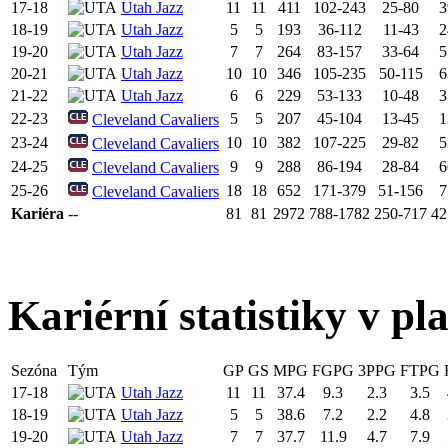
17-18
Utah Jazz
11
11
411
102-243
25-80
3
18-19
Utah Jazz
5
5
193
36-112
11-43
2
19-20
Utah Jazz
7
7
264
83-157
33-64
5
20-21
Utah Jazz
10
10
346
105-235
50-115
6
21-22
Utah Jazz
6
6
229
53-133
10-48
3
22-23
5
5
207
45-104
13-45
1
Cleveland Cavaliers
23-24
10
10
382
107-225
29-82
5
Cleveland Cavaliers
24-25
9
9
288
86-194
28-84
6
Cleveland Cavaliers
25-26
18
18
652
171-379
51-156
7
Cleveland Cavaliers
Kariéra
--
81
81
2972
788-1782
250-717
42
Kariérní statistiky v pl
Sezóna
Tým
GP
GS
MPG
FGPG
3PPG
FTPG
17-18
Utah Jazz
11
11
37.4
9.3
2.3
3.5
18-19
Utah Jazz
5
5
38.6
7.2
2.2
4.8
19-20
Utah Jazz
7
7
37.7
11.9
4.7
7.9