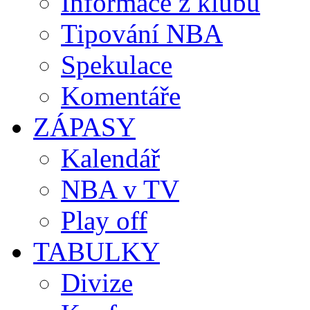
Informace z klubů
Tipování NBA
Spekulace
Komentáře
ZÁPASY
Kalendář
NBA v TV
Play off
TABULKY
Divize