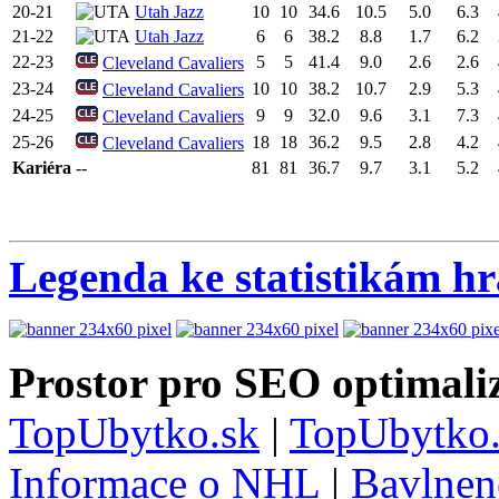
20-21
Utah Jazz
10
10
34.6
10.5
5.0
6.3
21-22
Utah Jazz
6
6
38.2
8.8
1.7
6.2
22-23
5
5
41.4
9.0
2.6
2.6
Cleveland Cavaliers
23-24
10
10
38.2
10.7
2.9
5.3
Cleveland Cavaliers
24-25
9
9
32.0
9.6
3.1
7.3
Cleveland Cavaliers
25-26
18
18
36.2
9.5
2.8
4.2
Cleveland Cavaliers
Kariéra
--
81
81
36.7
9.7
3.1
5.2
Legenda ke statistikám h
Prostor pro SEO optimaliz
TopUbytko.sk
|
TopUbytko.
Informace o NHL
|
Bavlnen