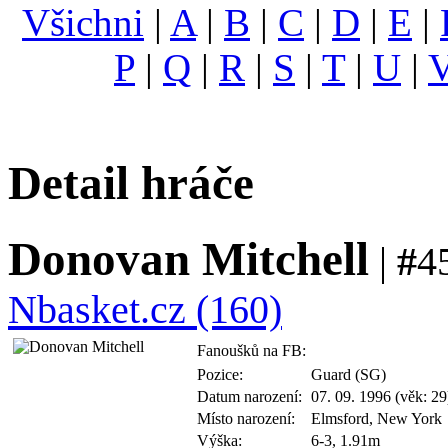
Všichni
|
A
|
B
|
C
|
D
|
E
|
P
|
Q
|
R
|
S
|
T
|
U
|
Detail hráče
Donovan Mitchell
|
#
4
Nbasket.cz (160)
Fanoušků na FB:
Pozice:
Guard (SG)
Datum narození:
07. 09. 1996 (věk: 29
Místo narození:
Elmsford, New York
Výška:
6-3, 1.91m