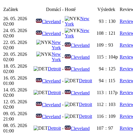
Začátek
Domácí
-
Hosté
Výsledek
Revie
26. 05. 2026
New
-
93
:
130
Revie
Cleveland
02:00
York
24. 05. 2026
New
-
108
:
121
Revie
Cleveland
02:00
York
22. 05. 2026
New
-
109
:
93
Revie
Cleveland
02:00
York
20. 05. 2026
New
-
115
:
104p
Revie
Cleveland
02:00
York
18. 05. 2026
Detroit
-
94
:
125
Revie
Cleveland
02:00
16. 05. 2026
-
Detroit
94
:
115
Revie
Cleveland
01:00
14. 05. 2026
Detroit
-
113
:
117p
Revie
Cleveland
02:00
12. 05. 2026
-
Detroit
112
:
103
Revie
Cleveland
02:00
09. 05. 2026
-
Detroit
116
:
109
Revie
Cleveland
21:00
08. 05. 2026
Detroit
-
107
:
97
Revie
Cleveland
01:00