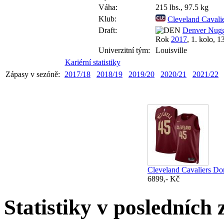
Váha:
215 lbs., 97.5 kg
Klub:
Cleveland Cavali
Draft:
Denver Nugg
Rok
2017
, 1. kolo, 1
Univerzitní tým:
Louisville
Kariérní statistiky
Zápasy v sezóně:
2017/18
2018/19
2019/20
2020/21
2021/22
Cleveland Cavaliers Do
6899,- Kč
Statistiky v posledních