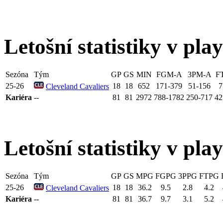
Letošní statistiky v play
Sezóna
Tým
GP
GS
MIN
FGM-A
3PM-A
F
25-26
18
18
652
171-379
51-156
7
Cleveland Cavaliers
Kariéra
--
81
81
2972
788-1782
250-717
42
Letošní statistiky v pla
Sezóna
Tým
GP
GS
MPG
FGPG
3PPG
FTPG
25-26
18
18
36.2
9.5
2.8
4.2
Cleveland Cavaliers
Kariéra
--
81
81
36.7
9.7
3.1
5.2