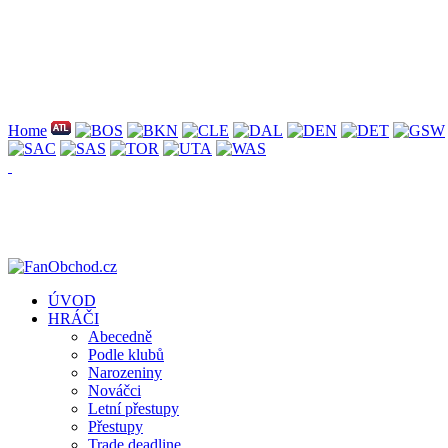
Home
ÚVOD
HRÁČI
Abecedně
Podle klubů
Narozeniny
Nováčci
Letní přestupy
Přestupy
Trade deadline