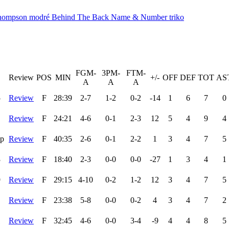
 Thompson modré Behind The Back Name & Number triko
FGM-
3PM-
FTM-
Review
POS
MIN
+/-
OFF
DEF
TOT
AS
A
A
A
5
Review
F
28:39
2-7
1-2
0-2
-14
1
6
7
0
Review
F
24:21
4-6
0-1
2-3
12
5
4
9
4
7p
Review
F
40:35
2-6
0-1
2-2
1
3
4
7
5
3
Review
F
18:40
2-3
0-0
0-0
-27
1
3
4
1
9
Review
F
29:15
4-10
0-2
1-2
12
3
4
7
5
Review
F
23:38
5-8
0-0
0-2
4
3
4
7
2
1
Review
F
32:45
4-6
0-0
3-4
-9
4
4
8
5