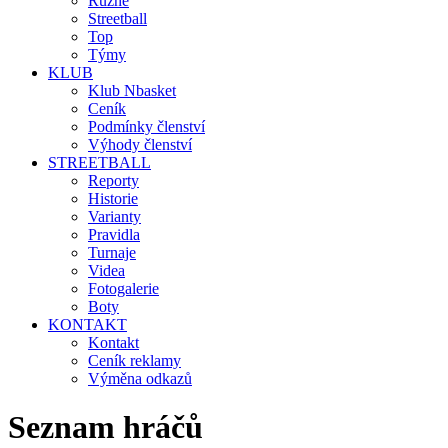
Různé
Streetball
Top
Týmy
KLUB
Klub Nbasket
Ceník
Podmínky členství
Výhody členství
STREETBALL
Reporty
Historie
Varianty
Pravidla
Turnaje
Videa
Fotogalerie
Boty
KONTAKT
Kontakt
Ceník reklamy
Výměna odkazů
Seznam hráčů