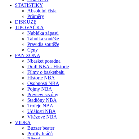
STATISTIKY
Absolutní čísla
Průměry
DISKUZE
TIPOVAČKA
Nabídka zápasů
Tabulka soutěže
Pravidla soutěže
Ceny
FAN ZÓNA
Nbasket poradna
Draft NBA - Historie
Filmy o basketbalu
Historie NBA
Osobnosti NBA
Pojmy NBA
Preview sezóny
Stadióny NBA
Trofeje NBA
Události NBA
Vítězové NBA
VIDEA
Buzzer beater
Profily hráčů