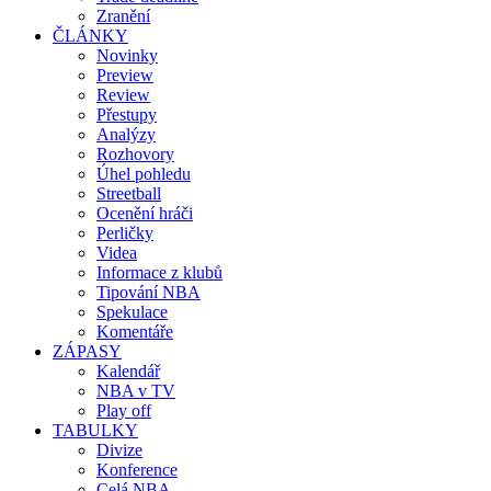
Zranění
ČLÁNKY
Novinky
Preview
Review
Přestupy
Analýzy
Rozhovory
Úhel pohledu
Streetball
Ocenění hráči
Perličky
Videa
Informace z klubů
Tipování NBA
Spekulace
Komentáře
ZÁPASY
Kalendář
NBA v TV
Play off
TABULKY
Divize
Konference
Celá NBA