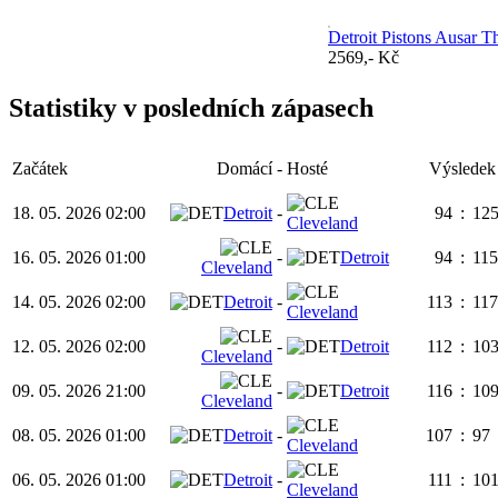
Detroit Pistons Ausar
2569,- Kč
Statistiky v posledních zápasech
Začátek
Domácí
-
Hosté
Výsledek
18. 05. 2026 02:00
Detroit
-
94
:
12
Cleveland
16. 05. 2026 01:00
-
Detroit
94
:
115
Cleveland
14. 05. 2026 02:00
Detroit
-
113
:
11
Cleveland
12. 05. 2026 02:00
-
Detroit
112
:
10
Cleveland
09. 05. 2026 21:00
-
Detroit
116
:
10
Cleveland
08. 05. 2026 01:00
Detroit
-
107
:
97
Cleveland
06. 05. 2026 01:00
Detroit
-
111
:
10
Cleveland