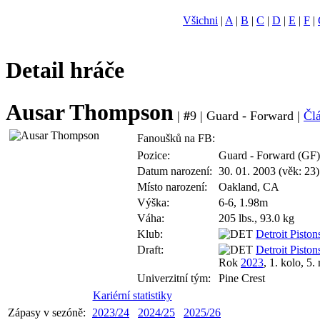
Všichni
|
A
|
B
|
C
|
D
|
E
|
F
|
Detail hráče
Ausar Thompson
|
#
9 | Guard - Forward |
Člá
Fanoušků na FB:
Pozice:
Guard - Forward (GF)
Datum narození:
30. 01. 2003 (věk: 23)
Místo narození:
Oakland, CA
Výška:
6-6, 1.98m
Váha:
205 lbs., 93.0 kg
Klub:
Detroit Piston
Draft:
Detroit Piston
Rok
2023
, 1. kolo, 5.
Univerzitní tým:
Pine Crest
Kariérní statistiky
Zápasy v sezóně:
2023/24
2024/25
2025/26