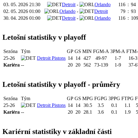
03. 05. 2026 21:30
Detroit
-
Orlando
116
:
94
02. 05. 2026 01:00
Orlando
-
Detroit
79
:
93
30. 04. 2026 01:00
Detroit
-
Orlando
116
:
10
Letošní statistiky v playoff
Sezóna
Tým
GP
GS
MIN
FGM-A
3PM-A
FTM
25-26
Detroit Pistons
14
14
427
49-97
1-7
16-3
Kariéra
--
20
20
562
73-139
1-9
37-6
Letošní statistiky v playoff - průměry
Sezóna
Tým
GP
GS
MPG
FGPG
3PPG
FTPG
25-26
Detroit Pistons
14
14
30.5
3.5
0.1
1.1
5
Kariéra
--
20
20
28.1
3.6
0.1
1.9
5
Kariérní statistiky v základní části