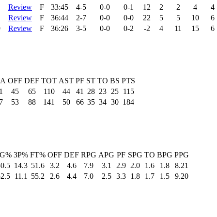
Review
F
33:45
4-5
0-0
0-1
12
2
2
4
4
Review
F
36:44
2-7
0-0
0-0
22
5
5
10
6
9
Review
F
36:26
3-5
0-0
0-2
-2
4
11
15
6
-A
OFF
DEF
TOT
AST
PF
ST
TO
BS
PTS
1
45
65
110
44
41
28
23
25
115
7
53
88
141
50
66
35
34
30
184
FG%
3P%
FT%
OFF
DEF
RPG
APG
PF
SPG
TO
BPG
PPG
0.5
14.3
51.6
3.2
4.6
7.9
3.1
2.9
2.0
1.6
1.8
8.21
2.5
11.1
55.2
2.6
4.4
7.0
2.5
3.3
1.8
1.7
1.5
9.20