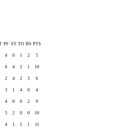
T
PF
ST
TO
BS
PTS
4
0
1
2
5
6
4
2
1
10
2
4
2
3
6
3
1
4
0
4
4
0
0
2
9
5
2
0
0
10
4
1
1
1
11