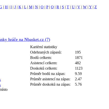
G
|
H
|
I
|
J
|
K
|
L
|
M
|
N
|
O
|
P
|
Q
|
R
|
S
|
T
|
U
|
V
|
W
|
Y
|
Z
nky hráče na Nbasket.cz (7)
Kariérní statistiky
Odehraných zápasů:
195
Bodů celkem:
1871
Asistencí celkem:
482
Doskoků celkem:
1123
Průměr bodů na zápas:
9.59
Průměr asistencí na zápas:
2.47
s
Průměr doskoků na zápas:
5.76
s
 místo