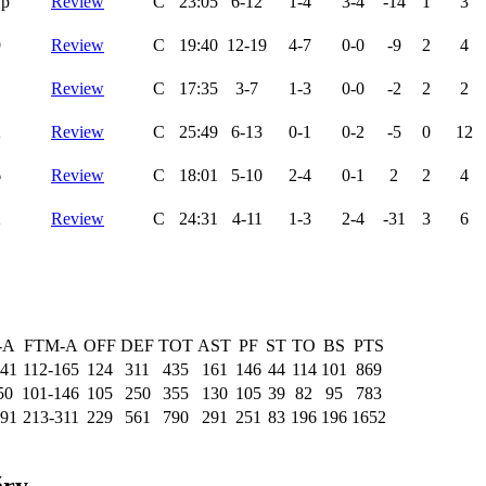
1p
Review
C
23:05
6-12
1-4
3-4
-14
1
3
9
Review
C
19:40
12-19
4-7
0-0
-9
2
4
Review
C
17:35
3-7
1-3
0-0
-2
2
2
2
Review
C
25:49
6-13
0-1
0-2
-5
0
12
6
Review
C
18:01
5-10
2-4
0-1
2
2
4
2
Review
C
24:31
4-11
1-3
2-4
-31
3
6
-A
FTM-A
OFF
DEF
TOT
AST
PF
ST
TO
BS
PTS
341
112-165
124
311
435
161
146
44
114
101
869
50
101-146
105
250
355
130
105
39
82
95
783
491
213-311
229
561
790
291
251
83
196
196
1652