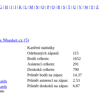
G
|
H
|
I
|
J
|
K
|
L
|
M
|
N
|
O
|
P
|
Q
|
R
|
S
|
T
|
U
|
V
|
W
|
Y
|
Z
a Nbasket.cz (5)
Kariérní statistiky
Odehraných zápasů:
115
Bodů celkem:
1652
Asistencí celkem:
291
Doskoků celkem:
790
Průměr bodů na zápas:
14.37
Průměr asistencí na zápas:
2.53
ards
Průměr doskoků na zápas:
6.87
ards
sto