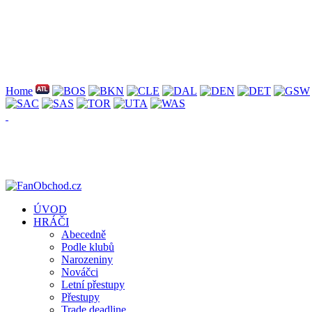
Home
ÚVOD
HRÁČI
Abecedně
Podle klubů
Narozeniny
Nováčci
Letní přestupy
Přestupy
Trade deadline