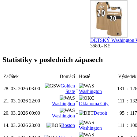
DĚTSKÝ Washington Wiza
3589,- Kč
Statistiky v posledních zápasech
Začátek
Domácí
-
Hosté
Výsledek
Golden
28. 03. 2026 03:00
-
131
:
12
State
Washington
21. 03. 2026 22:00
-
111
:
13
Washington
Oklahoma City
20. 03. 2026 00:00
-
Detroit
95
:
117
Washington
14. 03. 2026 23:00
Boston
-
111
:
10
Washington