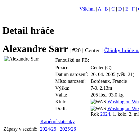
Všichni
|
A
|
B
|
C
|
D
|
E
|
F
|
Detail hráče
Alexandre Sarr
|
#
20 | Center |
Články hráče n
Fanoušků na FB:
Pozice:
Center (C)
Datum narození:
26. 04. 2005 (věk: 21)
Místo narození:
Bordeaux, Francie
Výška:
7-0, 2.13m
Váha:
205 lbs., 93.0 kg
Klub:
Washington Wiz
Draft:
Washington Wiz
Rok
2024
, 1. kolo, 2. mí
Kariérní statistiky
Zápasy v sezóně:
2024/25
2025/26