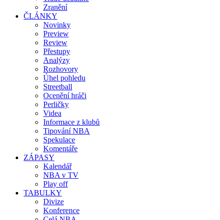
Zranění
ČLÁNKY
Novinky
Preview
Review
Přestupy
Analýzy
Rozhovory
Úhel pohledu
Streetball
Ocenění hráči
Perličky
Videa
Informace z klubů
Tipování NBA
Spekulace
Komentáře
ZÁPASY
Kalendář
NBA v TV
Play off
TABULKY
Divize
Konference
Celá NBA