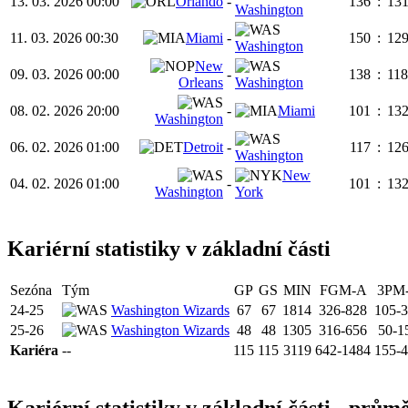
13. 03. 2026 00:00
Orlando
-
136
:
13
Washington
11. 03. 2026 00:30
Miami
-
150
:
12
Washington
New
09. 03. 2026 00:00
-
138
:
118
Orleans
Washington
08. 02. 2026 20:00
-
Miami
101
:
13
Washington
06. 02. 2026 01:00
Detroit
-
117
:
12
Washington
New
04. 02. 2026 01:00
-
101
:
13
Washington
York
Kariérní statistiky v základní části
Sezóna
Tým
GP
GS
MIN
FGM-A
3PM
24-25
Washington Wizards
67
67
1814
326-828
105-
25-26
Washington Wizards
48
48
1305
316-656
50-1
Kariéra
--
115
115
3119
642-1484
155-