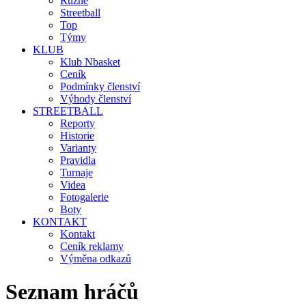
Různé
Streetball
Top
Týmy
KLUB
Klub Nbasket
Ceník
Podmínky členství
Výhody členství
STREETBALL
Reporty
Historie
Varianty
Pravidla
Turnaje
Videa
Fotogalerie
Boty
KONTAKT
Kontakt
Ceník reklamy
Výměna odkazů
Seznam hráčů