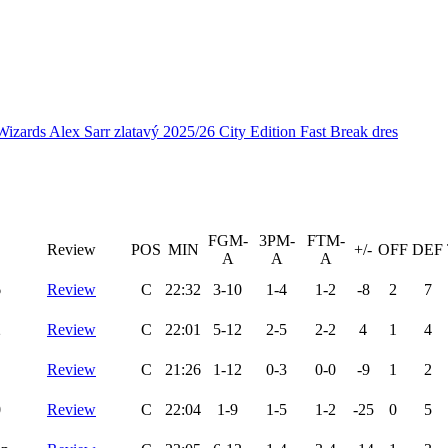
rds Alex Sarr zlatavý 2025/26 City Edition Fast Break dres
FGM-
3PM-
FTM-
Review
POS
MIN
+/-
OFF
DEF
A
A
A
6
Review
C
22:32
3-10
1-4
1-2
-8
2
7
2
Review
C
22:01
5-12
2-5
2-2
4
1
4
Review
C
21:26
1-12
0-3
0-0
-9
1
2
0
Review
C
22:04
1-9
1-5
1-2
-25
0
5