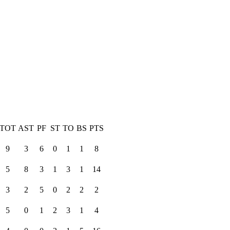
TOT
AST
PF
ST
TO
BS
PTS
9
3
6
0
1
1
8
5
8
3
1
3
1
14
3
2
5
0
2
2
2
5
0
1
2
3
1
4