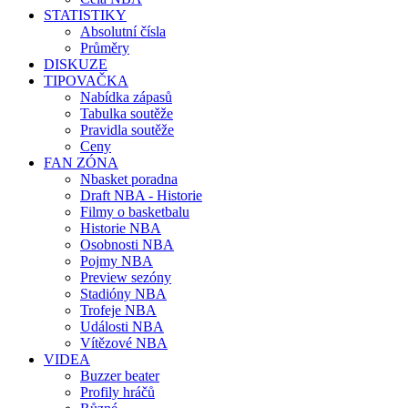
STATISTIKY
Absolutní čísla
Průměry
DISKUZE
TIPOVAČKA
Nabídka zápasů
Tabulka soutěže
Pravidla soutěže
Ceny
FAN ZÓNA
Nbasket poradna
Draft NBA - Historie
Filmy o basketbalu
Historie NBA
Osobnosti NBA
Pojmy NBA
Preview sezóny
Stadióny NBA
Trofeje NBA
Události NBA
Vítězové NBA
VIDEA
Buzzer beater
Profily hráčů