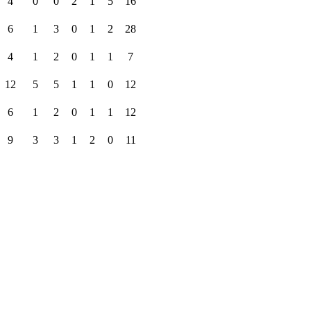
4
0
0
2
1
5
16
6
1
3
0
1
2
28
4
1
2
0
1
1
7
12
5
5
1
1
0
12
6
1
2
0
1
1
12
9
3
3
1
2
0
11