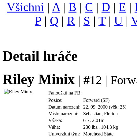
Všichni
|
A
|
B
|
C
|
D
|
E
|
P
|
Q
|
R
|
S
|
T
|
U
|
Detail hráče
Riley Minix
|
#
12 | Forw
Fanoušků na FB:
Pozice:
Forward (SF)
Datum narození:
22. 09. 2000 (věk: 25)
Místo narození:
Sebastian, Florida
Výška:
6-7, 2.01m
Váha:
230 lbs., 104.3 kg
Univerzitní tým:
Morehead State