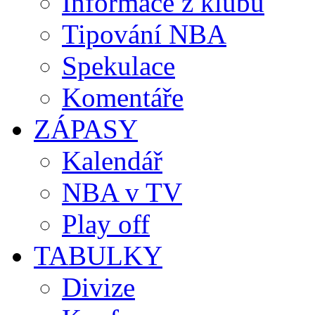
Informace z klubů
Tipování NBA
Spekulace
Komentáře
ZÁPASY
Kalendář
NBA v TV
Play off
TABULKY
Divize