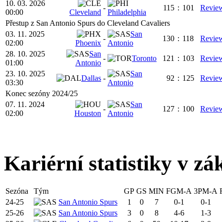
10. 03. 2026
-
115
:
101
Revie
00:00
Cleveland
Philadelphia
Přestup z San Antonio Spurs do Cleveland Cavaliers
03. 11. 2025
San
-
130
:
118
Revie
02:00
Phoenix
Antonio
28. 10. 2025
San
-
Toronto
121
:
103
Revie
01:00
Antonio
23. 10. 2025
San
Dallas
-
92
:
125
Revie
03:30
Antonio
Konec sezóny 2024/25
07. 11. 2024
San
-
127
:
100
Revie
02:00
Houston
Antonio
Kariérní statistiky v zá
Sezóna
Tým
GP
GS
MIN
FGM-A
3PM-A
24-25
San Antonio Spurs
1
0
7
0-1
0-1
25-26
San Antonio Spurs
3
0
8
4-6
1-3