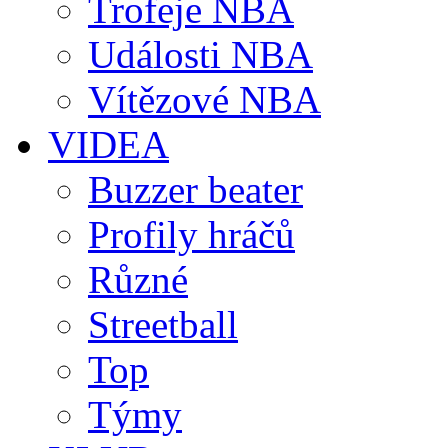
Trofeje NBA
Události NBA
Vítězové NBA
VIDEA
Buzzer beater
Profily hráčů
Různé
Streetball
Top
Týmy