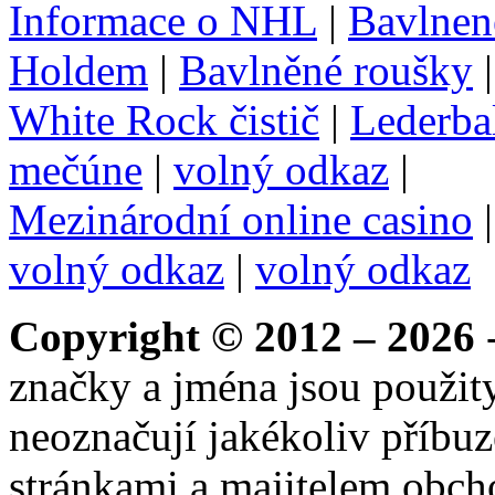
Informace o NHL
|
Bavlnen
Holdem
|
Bavlněné roušky
White Rock čistič
|
Lederba
mečúne
|
volný odkaz
|
Mezinárodní online casino
volný odkaz
|
volný odkaz
Copyright © 2012 – 2026
-
značky a jména jsou použity
neoznačují jakékoliv příbuz
stránkami a majitelem obch