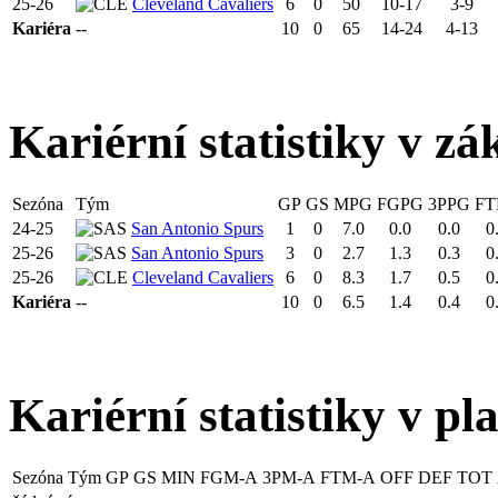
25-26
Cleveland Cavaliers
6
0
50
10-17
3-9
Kariéra
--
10
0
65
14-24
4-13
Kariérní statistiky v zá
Sezóna
Tým
GP
GS
MPG
FGPG
3PPG
FT
24-25
San Antonio Spurs
1
0
7.0
0.0
0.0
0
25-26
San Antonio Spurs
3
0
2.7
1.3
0.3
0
25-26
Cleveland Cavaliers
6
0
8.3
1.7
0.5
0
Kariéra
--
10
0
6.5
1.4
0.4
0
Kariérní statistiky v pl
Sezóna
Tým
GP
GS
MIN
FGM-A
3PM-A
FTM-A
OFF
DEF
TOT