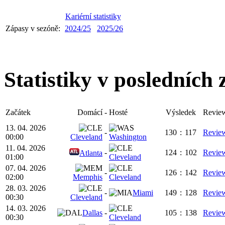
Kariérní statistiky
Zápasy v sezóně:
2024/25
2025/26
Statistiky v posledních
Začátek
Domácí
-
Hosté
Výsledek
Revie
13. 04. 2026
-
130
:
117
Revie
00:00
Cleveland
Washington
11. 04. 2026
-
124
:
102
Revie
Atlanta
01:00
Cleveland
07. 04. 2026
-
126
:
142
Revie
02:00
Memphis
Cleveland
28. 03. 2026
-
Miami
149
:
128
Revie
00:30
Cleveland
14. 03. 2026
Dallas
-
105
:
138
Revie
00:30
Cleveland