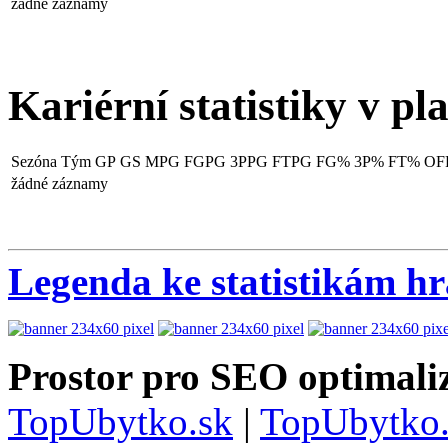
žádné záznamy
Kariérní statistiky v pl
Sezóna
Tým
GP
GS
MPG
FGPG
3PPG
FTPG
FG%
3P%
FT%
OF
žádné záznamy
Legenda ke statistikám h
Prostor pro SEO optimaliz
TopUbytko.sk
|
TopUbytko.