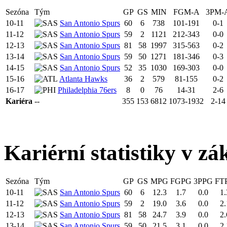
Sezóna
Tým
GP
GS
MIN
FGM-A
3PM-
10-11
San Antonio Spurs
60
6
738
101-191
0-1
11-12
San Antonio Spurs
59
2
1121
212-343
0-0
12-13
San Antonio Spurs
81
58
1997
315-563
0-2
13-14
San Antonio Spurs
59
50
1271
181-346
0-3
14-15
San Antonio Spurs
52
35
1030
169-303
0-0
15-16
Atlanta Hawks
36
2
579
81-155
0-2
16-17
Philadelphia 76ers
8
0
76
14-31
2-6
Kariéra
--
355
153
6812
1073-1932
2-14
Kariérní statistiky v zá
Sezóna
Tým
GP
GS
MPG
FGPG
3PPG
FT
10-11
San Antonio Spurs
60
6
12.3
1.7
0.0
1.
11-12
San Antonio Spurs
59
2
19.0
3.6
0.0
2.
12-13
San Antonio Spurs
81
58
24.7
3.9
0.0
2.
13-14
San Antonio Spurs
59
50
21.5
3.1
0.0
2.