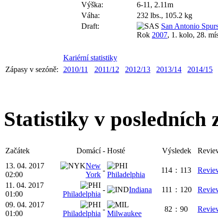
Výška:
6-11, 2.11m
Váha:
232 lbs., 105.2 kg
Draft:
San Antonio Spur
Rok
2007
, 1. kolo, 28. mí
Kariérní statistiky
Zápasy v sezóně:
2010/11
2011/12
2012/13
2013/14
2014/15
Statistiky v posledních
Začátek
Domácí
-
Hosté
Výsledek
Revie
13. 04. 2017
New
-
114
:
113
Revie
02:00
York
Philadelphia
11. 04. 2017
-
Indiana
111
:
120
Revie
01:00
Philadelphia
09. 04. 2017
-
82
:
90
Revie
01:00
Philadelphia
Milwaukee