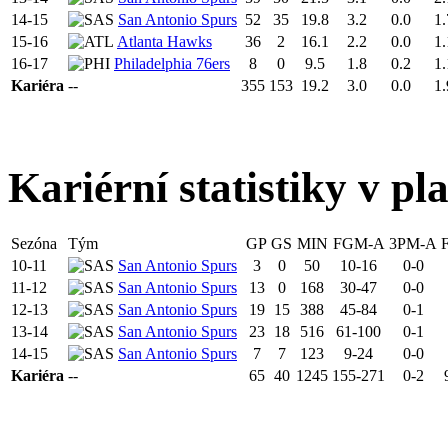
14-15
San Antonio Spurs
52
35
19.8
3.2
0.0
1.
15-16
Atlanta Hawks
36
2
16.1
2.2
0.0
1.
16-17
Philadelphia 76ers
8
0
9.5
1.8
0.2
1.
Kariéra
--
355
153
19.2
3.0
0.0
1.
Kariérní statistiky v pl
Sezóna
Tým
GP
GS
MIN
FGM-A
3PM-A
10-11
San Antonio Spurs
3
0
50
10-16
0-0
11-12
San Antonio Spurs
13
0
168
30-47
0-0
12-13
San Antonio Spurs
19
15
388
45-84
0-1
13-14
San Antonio Spurs
23
18
516
61-100
0-1
14-15
San Antonio Spurs
7
7
123
9-24
0-0
Kariéra
--
65
40
1245
155-271
0-2