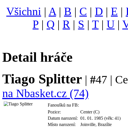
Všichni
|
A
|
B
|
C
|
D
|
E
|
P
|
Q
|
R
|
S
|
T
|
U
|
Detail hráče
Tiago Splitter
|
#
47 | Ce
na Nbasket.cz (74)
Fanoušků na FB:
Pozice:
Center (C)
Datum narození:
01. 01. 1985 (věk: 41)
Místo narození:
Joinville, Brazílie