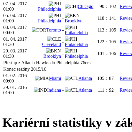
07. 04. 2017
-
Chicago
90
:
102
Revie
01:00
Philadelphia
05. 04. 2017
-
118
:
141
Revie
01:00
Philadelphia
Brooklyn
03. 04. 2017
Toronto
-
113
:
105
Revie
00:00
Philadelphia
01. 04. 2017
-
122
:
105
Revie
01:30
Cleveland
Philadelphia
29. 03. 2017
-
101
:
106
Revie
01:30
Brooklyn
Philadelphia
Přestup z Atlanta Hawks do Philadelphia 76ers
Konec sezóny 2015/16
01. 02. 2016
Miami
-
Atlanta
105
:
87
Revie
00:00
29. 01. 2016
Indiana
-
Atlanta
111
:
92
Revie
01:00
Kariérní statistiky v zá