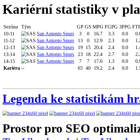
Kariérní statistiky v pl
Sezóna
Tým
GP
GS
MPG
FGPG
3PPG
FT
10-11
San Antonio Spurs
3
0
16.7
3.3
0.0
0.
11-12
San Antonio Spurs
13
0
12.9
2.3
0.0
1.
12-13
San Antonio Spurs
19
15
20.4
2.4
0.0
1.
13-14
San Antonio Spurs
23
18
22.4
2.7
0.0
2.
14-15
San Antonio Spurs
7
7
17.6
1.3
0.0
0.
Kariéra
--
65
40
19.2
2.4
0.0
1.
Legenda ke statistikám h
Prostor pro SEO optimaliz