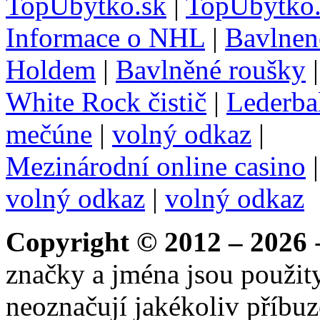
TopUbytko.sk
|
TopUbytko.
Informace o NHL
|
Bavlnen
Holdem
|
Bavlněné roušky
White Rock čistič
|
Lederba
mečúne
|
volný odkaz
|
Mezinárodní online casino
volný odkaz
|
volný odkaz
Copyright © 2012 – 2026
-
značky a jména jsou použity
neoznačují jakékoliv příbuz