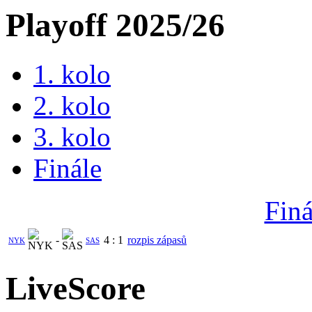
Playoff 2025/26
1. kolo
2. kolo
3. kolo
Finále
Finá
-
4
:
1
rozpis zápasů
NYK
SAS
LiveScore