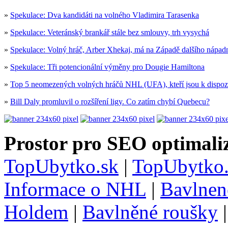
»
Spekulace: Dva kandidáti na volného Vladimira Tarasenka
»
Spekulace: Veteránský brankář stále bez smlouvy, trh vysychá
»
Spekulace: Volný hráč, Arber Xhekaj, má na Západě dalšího nápad
»
Spekulace: Tři potencionální výměny pro Dougie Hamiltona
»
Top 5 neomezených volných hráčů NHL (UFA), kteří jsou k dispoz
»
Bill Daly promluvil o rozšíření ligy. Co zatím chybí Quebecu?
Prostor pro SEO optimaliz
TopUbytko.sk
|
TopUbytko.
Informace o NHL
|
Bavlnen
Holdem
|
Bavlněné roušky