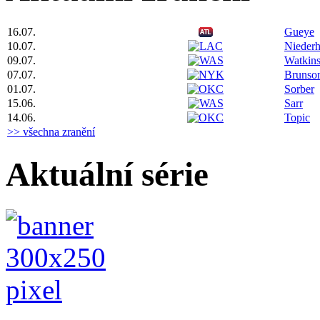
16.07.
Gueye
10.07.
Niederh
09.07.
Watkin
07.07.
Brunso
01.07.
Sorber
15.06.
Sarr
14.06.
Topic
>> všechna zranění
Aktuální série