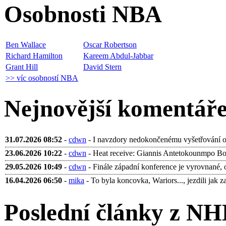
Osobnosti NBA
Ben Wallace
Oscar Robertson
Richard Hamilton
Kareem Abdul-Jabbar
Grant Hill
David Stern
>> víc osobností NBA
Nejnovější komentář
31.07.2026 08:52
-
cdwn
- I navzdory nedokončenému vyšetřování ohl
23.06.2026 10:22
-
cdwn
- Heat receive: Giannis Antetokounmpo Bobb
29.05.2026 10:49
-
cdwn
- Finále západní konference je vyrovnané, 
16.04.2026 06:50
-
mika
- To byla koncovka, Wariors..., jezdili jak za 
Poslední články z NH