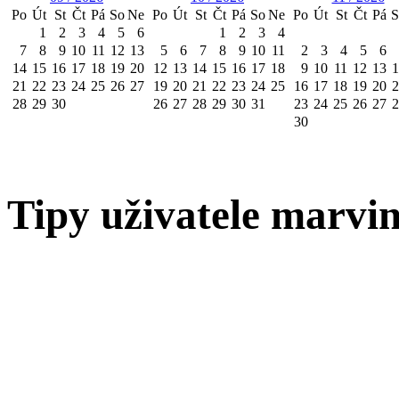
Po
Út
St
Čt
Pá
So
Ne
Po
Út
St
Čt
Pá
So
Ne
Po
Út
St
Čt
Pá
S
1
2
3
4
5
6
1
2
3
4
7
8
9
10
11
12
13
5
6
7
8
9
10
11
2
3
4
5
6
14
15
16
17
18
19
20
12
13
14
15
16
17
18
9
10
11
12
13
1
21
22
23
24
25
26
27
19
20
21
22
23
24
25
16
17
18
19
20
2
28
29
30
26
27
28
29
30
31
23
24
25
26
27
2
30
Tipy uživatele marvin