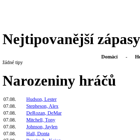
Nejtipovanější zápas
Domácí
-
Ho
žádné tipy
Narozeniny hráčů
07.08.
Hudson, Lester
07.08.
Stepheson, Alex
07.08.
DeRozan, DeMar
07.08.
Mitchell, Tony
07.08.
Johnson, Jaylen
07.08.
Hall, Donta