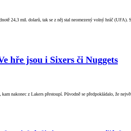
otě 24,3 mil. dolarů, tak se z něj stal neomezený volný hráč (UFA). S
 hře jsou i Sixers či Nuggets
 kam nakonec z Lakers přestoupí. Původně se předpokládalo, že největ