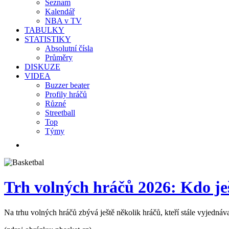
Seznam
Kalendář
NBA v TV
TABULKY
STATISTIKY
Absolutní čísla
Průměry
DISKUZE
VIDEA
Buzzer beater
Profily hráčů
Různé
Streetball
Top
Týmy
Trh volných hráčů 2026: Kdo j
Na trhu volných hráčů zbývá ještě několik hráčů, kteří stále vyjedn