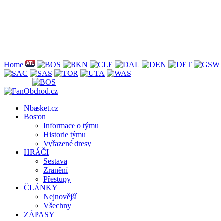
Home
Nbasket.cz
Boston
Informace o týmu
Historie týmu
Vyřazené dresy
HRÁČI
Sestava
Zranění
Přestupy
ČLÁNKY
Nejnovější
Všechny
ZÁPASY