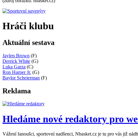
(zdroj obrázku: nbasket.cz)
Hráči klubu
Aktuální sestava
Jaylen Brown
(F)
Derrick White
(G)
Luka Garza
(C)
Ron Harper Jr.
(G)
Baylor Scheierman
(F)
Reklama
Hledáme nové redaktory pro w
Vážení fanoušci, sportovní nadšenci, Nbasket.cz je tu pro vás již ná