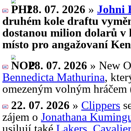
28. 07. 2026
»
Johni
druhém kole draftu vymě
dostanou milion dolarů v h
místo pro angažovaní Ken
28. 07. 2026
» New Or
Bennedicta Mathurina
, kte
omezeným volným hráčem 
22. 07. 2026
»
Clippers
se
zájem o
Jonathana Kuming
usilují také
Lakers
,
Cavalie