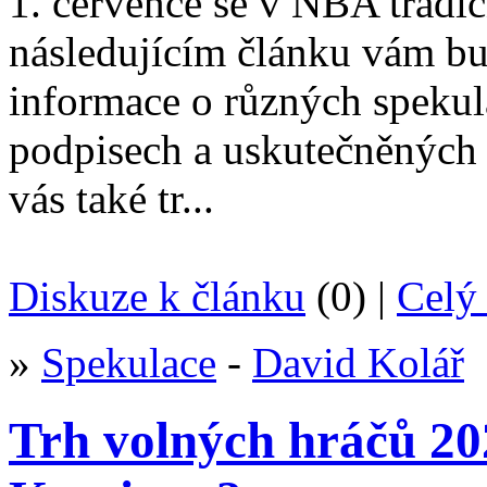
1. července se v NBA tradič
následujícím článku vám bu
informace o různých speku
podpisech a uskutečněných 
vás také tr...
Diskuze k článku
(0) |
Celý 
»
Spekulace
-
David Kolář
Trh volných hráčů 20