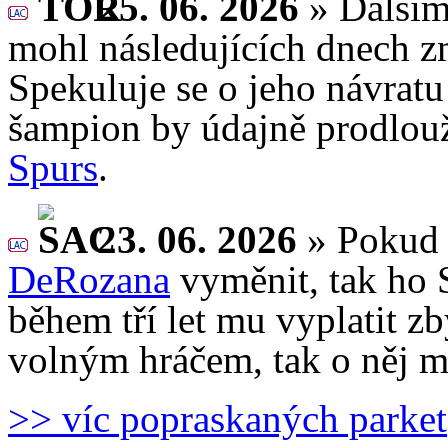
25. 06. 2026
» Další
mohl následujících dnech zm
Spekuluje se o jeho návrat
šampion by údajně prodlou
Spurs
.
23. 06. 2026
» Pokud
DeRozana
vyměnit, tak ho 
během tří let mu vyplatit zb
volným hráčem, tak o něj m
>> víc popraskaných parket