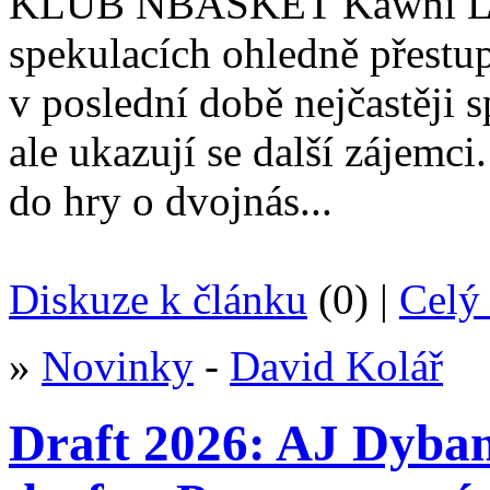
KLUB NBASKET
Kawhi Le
spekulacích ohledně přestup
v poslední době nejčastěji
ale ukazují se další zájemci
do hry o dvojnás...
Diskuze k článku
(0) |
Celý 
»
Novinky
-
David Kolář
Draft 2026: AJ Dybant