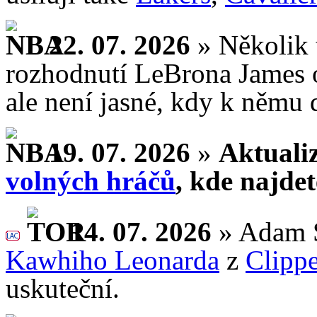
22. 07. 2026
» Několik 
rozhodnutí LeBrona James
ale není jasné, kdy k němu 
19. 07. 2026
»
Aktuali
volných hráčů
, kde najde
14. 07. 2026
» Adam S
Kawhiho Leonarda
z
Clippe
uskuteční.