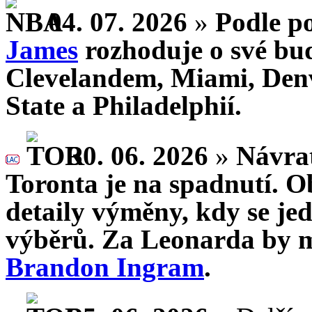
04. 07. 2026
»
Podle p
James
rozhoduje o své bud
Clevelandem, Miami, Den
State a Philadelphií.
30. 06. 2026
»
Návra
Toronta je na spadnutí. O
detaily výměny, kdy se je
výběrů. Za Leonarda by m
Brandon Ingram
.