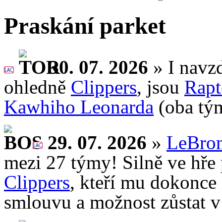
Praskání parket
30. 07. 2026
» I nav
ohledně
Clippers
, jsou
Rapt
Kawhiho Leonarda
(oba tý
29. 07. 2026
»
LeBron
mezi 27 týmy! Silně ve hře 
Clippers
, kteří mu dokonce
smlouvu a možnost zůstat v