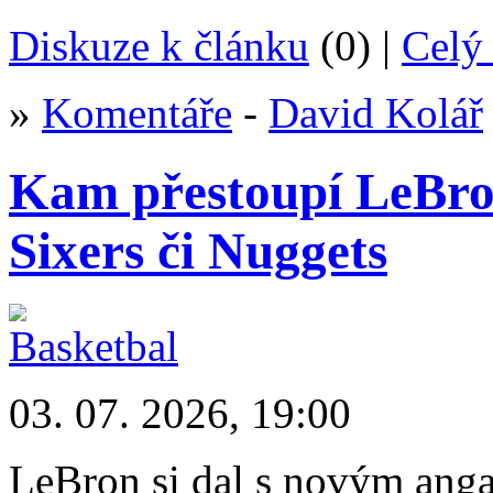
Diskuze k článku
(0) |
Celý 
»
Komentáře
-
David Kolář
Kam přestoupí LeBron
Sixers či Nuggets
03. 07. 2026, 19:00
LeBron si dal s novým anga