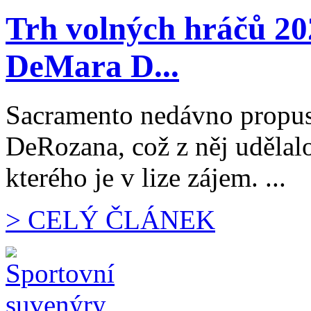
Trh volných hráčů 2
DeMara D...
Sacramento nedávno propus
DeRozana, což z něj udělalo
kterého je v lize zájem. ...
> CELÝ ČLÁNEK