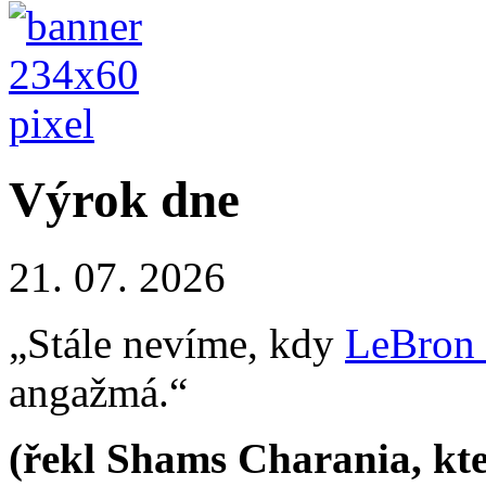
Výrok dne
21. 07. 2026
„Stále nevíme, kdy
LeBron
angažmá.“
(řekl Shams Charania, kte