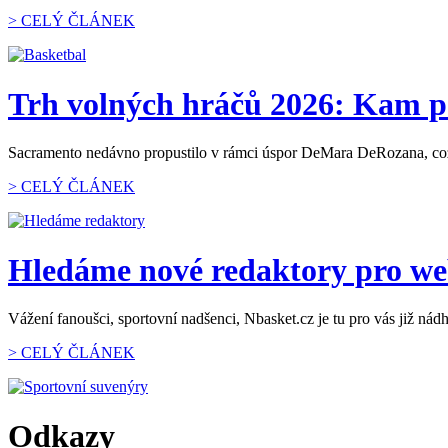
> CELÝ ČLÁNEK
Trh volných hráčů 2026: Kam p
Sacramento nedávno propustilo v rámci úspor DeMara DeRozana, což z n
> CELÝ ČLÁNEK
Hledáme nové redaktory pro w
Vážení fanoušci, sportovní nadšenci, Nbasket.cz je tu pro vás již ná
> CELÝ ČLÁNEK
Odkazy