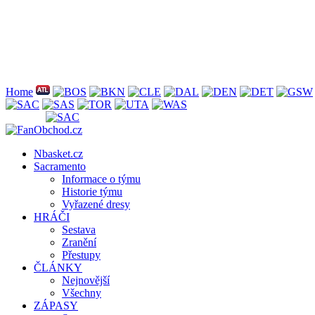
Home
Nbasket.cz
Sacramento
Informace o týmu
Historie týmu
Vyřazené dresy
HRÁČI
Sestava
Zranění
Přestupy
ČLÁNKY
Nejnovější
Všechny
ZÁPASY