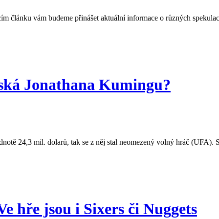
jícím článku vám budeme přinášet aktuální informace o různých spekul
získá Jonathana Kumingu?
otě 24,3 mil. dolarů, tak se z něj stal neomezený volný hráč (UFA). S
 hře jsou i Sixers či Nuggets