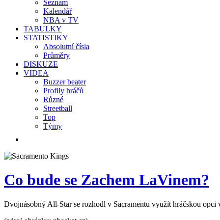
Seznam
Kalendář
NBA v TV
TABULKY
STATISTIKY
Absolutní čísla
Průměry
DISKUZE
VIDEA
Buzzer beater
Profily hráčů
Různé
Streetball
Top
Týmy
Co bude se Zachem LaVinem?
Dvojnásobný All-Star se rozhodl v Sacramentu využít hráčskou opci v