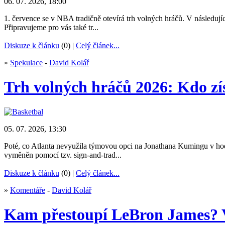
06. 07. 2026, 18:00
1. července se v NBA tradičně otevírá trh volných hráčů. V následu
Připravujeme pro vás také tr...
Diskuze k článku
(0) |
Celý článek...
»
Spekulace
-
David Kolář
Trh volných hráčů 2026: Kdo 
05. 07. 2026, 13:30
Poté, co Atlanta nevyužila týmovou opci na Jonathana Kumingu v hodn
vyměněn pomocí tzv. sign-and-trad...
Diskuze k článku
(0) |
Celý článek...
»
Komentáře
-
David Kolář
Kam přestoupí LeBron James? Ve