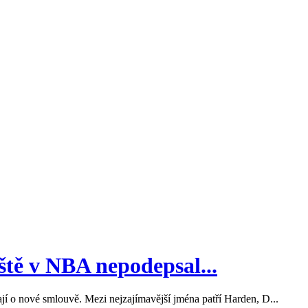
ště v NBA nepodepsal...
ají o nové smlouvě. Mezi nejzajímavější jména patří Harden, D...