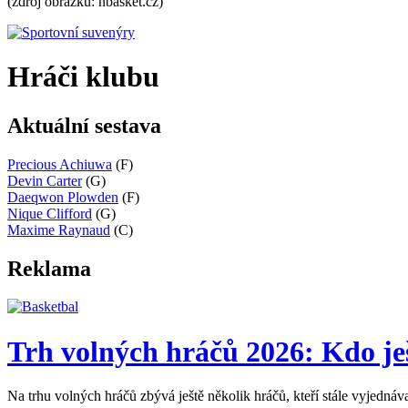
(zdroj obrázku: nbasket.cz)
Hráči klubu
Aktuální sestava
Precious Achiuwa
(F)
Devin Carter
(G)
Daeqwon Plowden
(F)
Nique Clifford
(G)
Maxime Raynaud
(C)
Reklama
Trh volných hráčů 2026: Kdo je
Na trhu volných hráčů zbývá ještě několik hráčů, kteří stále vyjednáv