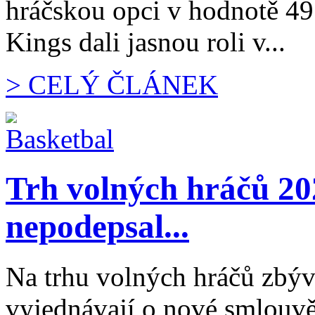
hráčskou opci v hodnotě 49
Kings dali jasnou roli v...
> CELÝ ČLÁNEK
Trh volných hráčů 20
nepodepsal...
Na trhu volných hráčů zbývá 
vyjednávají o nové smlouvě