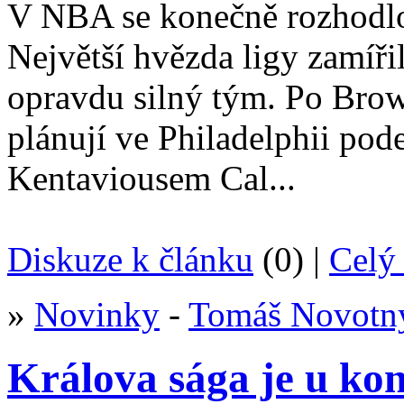
V NBA se konečně rozhodlo
Největší hvězda ligy zamíři
opravdu silný tým. Po Bro
plánují ve Philadelphii pod
Kentaviousem Cal...
Diskuze k článku
(0) |
Celý 
»
Novinky
-
Tomáš Novotn
Králova sága je u ko