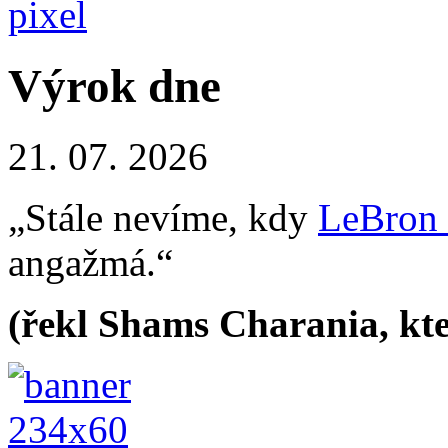
Výrok dne
21. 07. 2026
„Stále nevíme, kdy
LeBron
angažmá.“
(řekl Shams Charania, kte