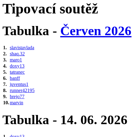
Tipovací soutěž
Tabulka -
Červen 2026
1.
slavistavlada
2.
shaq.32
3.
maro1
4.
doxy13
5.
tatranec
6.
banff
7.
juventus1
8.
runner42195
9.
brejo77
10.
marvin
Tabulka - 14. 06. 2026
1.
doxy13