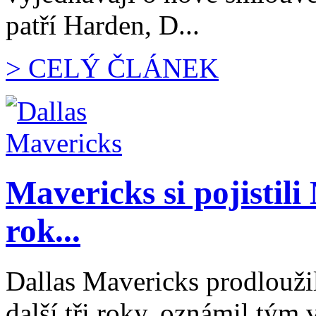
patří Harden, D...
> CELÝ ČLÁNEK
Mavericks si pojistili
rok...
Dallas Mavericks prodlouži
další tři roky, oznámil tým