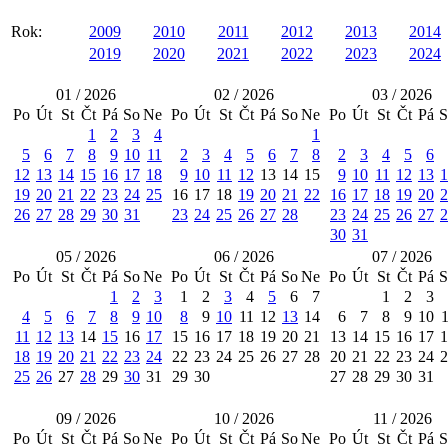
Rok:
2009
2010
2011
2012
2013
2014
2019
2020
2021
2022
2023
2024
01 / 2026
02 / 2026
03 / 2026
Po
Út
St
Čt
Pá
So
Ne
Po
Út
St
Čt
Pá
So
Ne
Po
Út
St
Čt
Pá
S
1
2
3
4
1
5
6
7
8
9
10
11
2
3
4
5
6
7
8
2
3
4
5
6
12
13
14
15
16
17
18
9
10
11
12
13
14
15
9
10
11
12
13
1
19
20
21
22
23
24
25
16
17
18
19
20
21
22
16
17
18
19
20
2
26
27
28
29
30
31
23
24
25
26
27
28
23
24
25
26
27
2
30
31
05 / 2026
06 / 2026
07 / 2026
Po
Út
St
Čt
Pá
So
Ne
Po
Út
St
Čt
Pá
So
Ne
Po
Út
St
Čt
Pá
S
1
2
3
1
2
3
4
5
6
7
1
2
3
4
5
6
7
8
9
10
8
9
10
11
12
13
14
6
7
8
9
10
11
12
13
14
15
16
17
15
16
17
18
19
20
21
13
14
15
16
17
1
18
19
20
21
22
23
24
22
23
24
25
26
27
28
20
21
22
23
24
2
25
26
27
28
29
30
31
29
30
27
28
29
30
31
09 / 2026
10 / 2026
11 / 2026
Po
Út
St
Čt
Pá
So
Ne
Po
Út
St
Čt
Pá
So
Ne
Po
Út
St
Čt
Pá
S