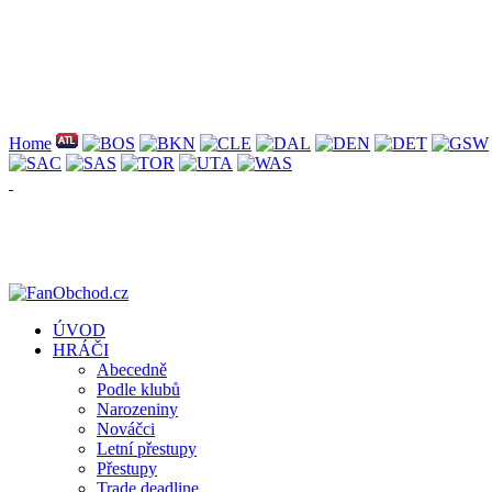
Home
ÚVOD
HRÁČI
Abecedně
Podle klubů
Narozeniny
Nováčci
Letní přestupy
Přestupy
Trade deadline