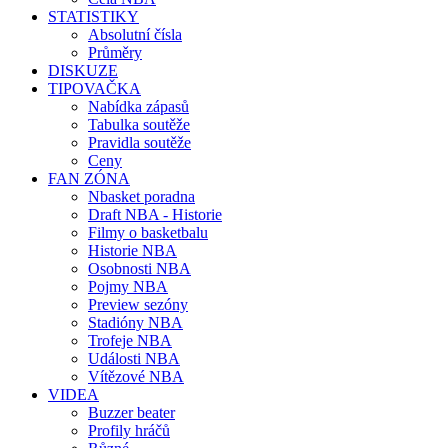
STATISTIKY
Absolutní čísla
Průměry
DISKUZE
TIPOVAČKA
Nabídka zápasů
Tabulka soutěže
Pravidla soutěže
Ceny
FAN ZÓNA
Nbasket poradna
Draft NBA - Historie
Filmy o basketbalu
Historie NBA
Osobnosti NBA
Pojmy NBA
Preview sezóny
Stadióny NBA
Trofeje NBA
Události NBA
Vítězové NBA
VIDEA
Buzzer beater
Profily hráčů