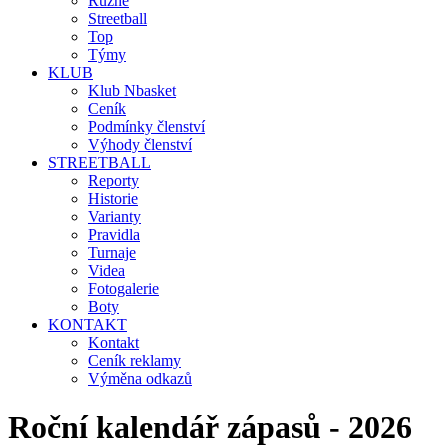
Různé
Streetball
Top
Týmy
KLUB
Klub Nbasket
Ceník
Podmínky členství
Výhody členství
STREETBALL
Reporty
Historie
Varianty
Pravidla
Turnaje
Videa
Fotogalerie
Boty
KONTAKT
Kontakt
Ceník reklamy
Výměna odkazů
Roční kalendář zápasů - 2026