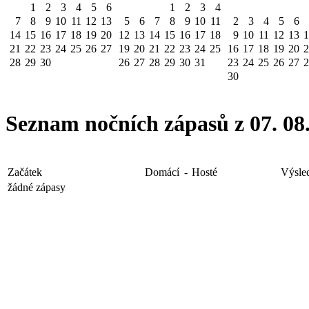
1
2
3
4
5
6
1
2
3
4
7
8
9
10
11
12
13
5
6
7
8
9
10
11
2
3
4
5
6
14
15
16
17
18
19
20
12
13
14
15
16
17
18
9
10
11
12
13
1
21
22
23
24
25
26
27
19
20
21
22
23
24
25
16
17
18
19
20
2
28
29
30
26
27
28
29
30
31
23
24
25
26
27
2
30
Seznam nočních zápasů z 07. 08.
Začátek
Domácí
-
Hosté
Výsle
žádné zápasy