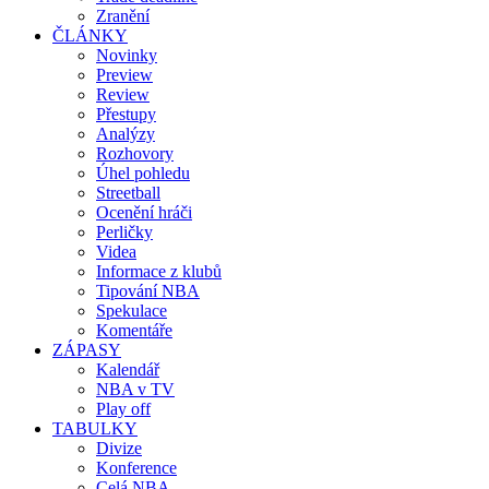
Zranění
ČLÁNKY
Novinky
Preview
Review
Přestupy
Analýzy
Rozhovory
Úhel pohledu
Streetball
Ocenění hráči
Perličky
Videa
Informace z klubů
Tipování NBA
Spekulace
Komentáře
ZÁPASY
Kalendář
NBA v TV
Play off
TABULKY
Divize
Konference
Celá NBA