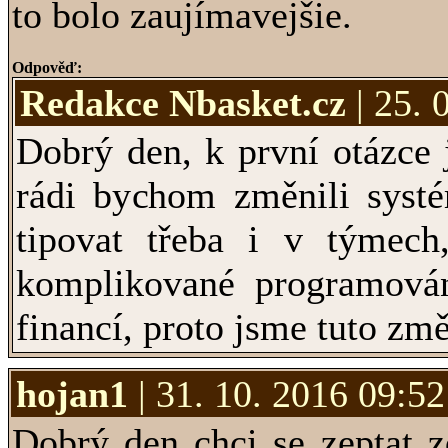
to bolo zaujímavejšie.
Odpověď:
Redakce Nbasket.cz
| 25. 
Dobrý den, k první otázce 
rádi bychom změnili systé
tipovat třeba i v týmech
komplikované programován
financí, proto jsme tuto zm
hojan1
| 31. 10. 2016 09:52
Dobrý den chci se zeptat z