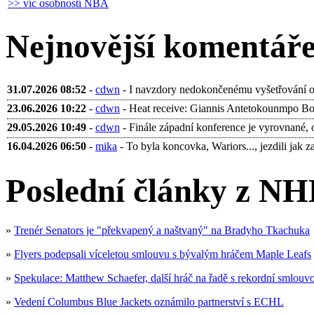
>> víc osobností NBA
Nejnovější komentář
31.07.2026 08:52
-
cdwn
- I navzdory nedokončenému vyšetřování ohl
23.06.2026 10:22
-
cdwn
- Heat receive: Giannis Antetokounmpo Bobb
29.05.2026 10:49
-
cdwn
- Finále západní konference je vyrovnané, 
16.04.2026 06:50
-
mika
- To byla koncovka, Wariors..., jezdili jak za 
Poslední články z NH
»
Trenér Senators je "překvapený a naštvaný" na Bradyho Tkachuka
»
Flyers podepsali víceletou smlouvu s bývalým hráčem Maple Leafs
»
Spekulace: Matthew Schaefer, další hráč na řadě s rekordní smlouv
»
Vedení Columbus Blue Jackets oznámilo partnerství s ECHL