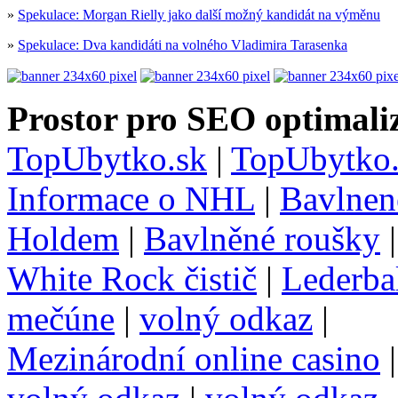
»
Spekulace: Morgan Rielly jako další možný kandidát na výměnu
»
Spekulace: Dva kandidáti na volného Vladimira Tarasenka
Prostor pro SEO optimaliz
TopUbytko.sk
|
TopUbytko.
Informace o NHL
|
Bavlnen
Holdem
|
Bavlněné roušky
White Rock čistič
|
Lederba
mečúne
|
volný odkaz
|
Mezinárodní online casino