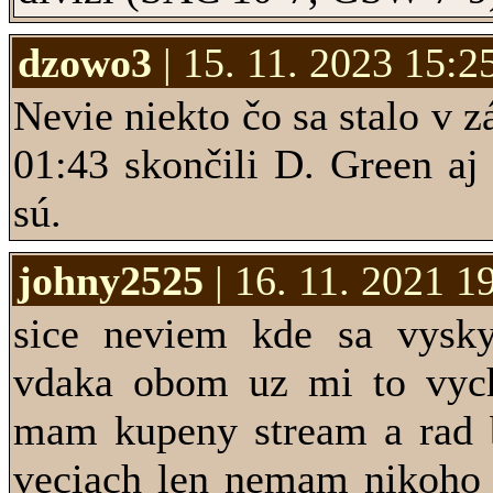
dzowo3
| 15. 11. 2023 15:2
Nevie niekto čo sa stalo v
01:43 skončili D. Green a
sú.
johny2525
| 16. 11. 2021 1
sice neviem kde sa vyskyt
vdaka obom uz mi to vycha
mam kupeny stream a rad 
veciach len nemam nikoho 