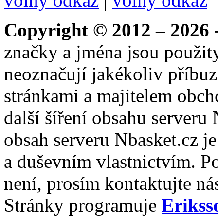
volný odkaz
|
volný odkaz
Copyright © 2012 – 2026
-
značky a jména jsou použity
neoznačují jakékoliv příbuz
stránkami a majitelem obch
další šíření obsahu serveru
obsah serveru Nbasket.cz j
a duševním vlastnictvím. P
není, prosím kontaktujte ná
Stránky programuje
Erikss