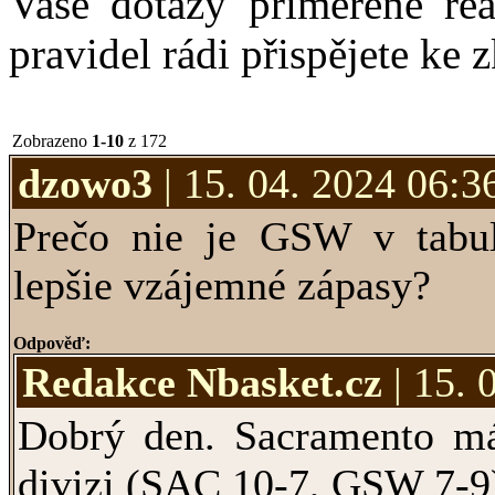
Vaše dotazy přiměřeně re
pravidel rádi přispějete ke 
Zobrazeno
1-10
z 172
dzowo3
| 15. 04. 2024 06:3
Prečo nie je GSW v tabu
lepšie vzájemné zápasy?
Odpověď:
Redakce Nbasket.cz
| 15. 
Dobrý den. Sacramento má
divizi (SAC 10-7, GSW 7-9)