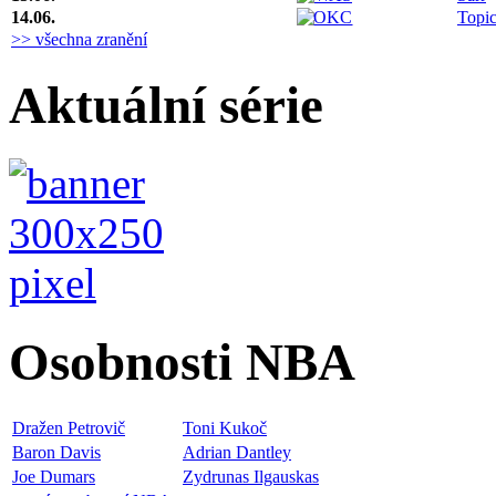
14.06.
Topi
>> všechna zranění
Aktuální série
Osobnosti NBA
Dražen Petrovič
Toni Kukoč
Baron Davis
Adrian Dantley
Joe Dumars
Zydrunas Ilgauskas