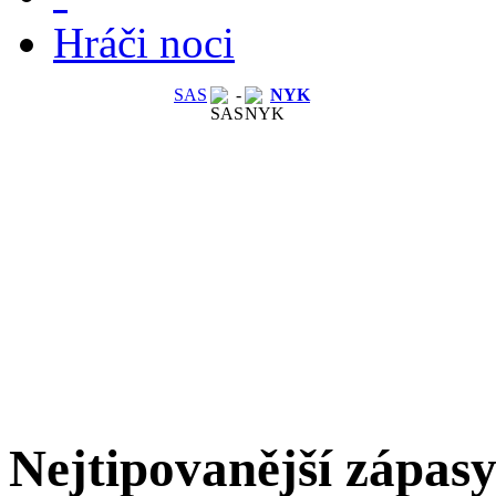
Hráči noci
SAS
-
NYK
Nejtipovanější zápas