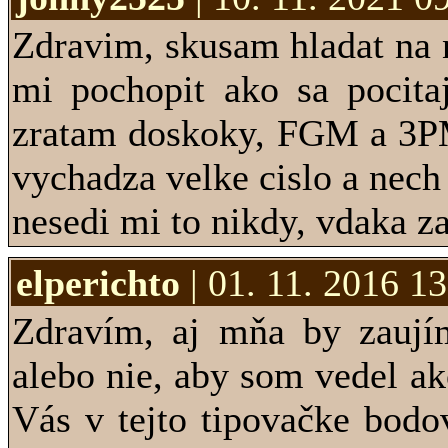
Zdravim, skusam hladat na n
mi pochopit ako sa pocita
zratam doskoky, FGM a 3PM
vychadza velke cislo a nec
nesedi mi to nikdy, vdaka z
elperichto
| 01. 11. 2016 1
Zdravím, aj mňa by zaujím
alebo nie, aby som vedel ak
Vás v tejto tipovačke bod