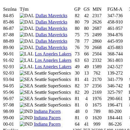
Sezóna
Tým
GP
GS
MIN
FGM-A
84-85
Dallas Mavericks
82
42
2317
347-736
85-86
Dallas Mavericks
80
79
2626
458-910
86-87
Dallas Mavericks
80
80
2687
461-957
87-88
Dallas Mavericks
75
75
2499
394-876
88-89
Dallas Mavericks
78
77
2860
445-959
89-90
Dallas Mavericks
76
70
2668
435-883
90-91
Los Angeles Lakers
73
66
2504
368-744
91-92
Los Angeles Lakers
63
63
2332
361-803
92-93
Los Angeles Lakers
49
49
1589
242-527
92-93
Seattle SuperSonics
30
13
762
139-272
93-94
Seattle SuperSonics
81
41
2170
341-779
94-95
Seattle SuperSonics
82
37
2356
346-742
95-96
Seattle SuperSonics
82
20
2169
325-797
96-97
Seattle SuperSonics
81
4
1976
290-661
97-98
Seattle SuperSonics
81
0
1675
196-471
98-99
Indiana Pacers
48
0
789
80-200
99-00
Indiana Pacers
81
0
1620
184-441
00-01
Indiana Pacers
64
41
999
86-226