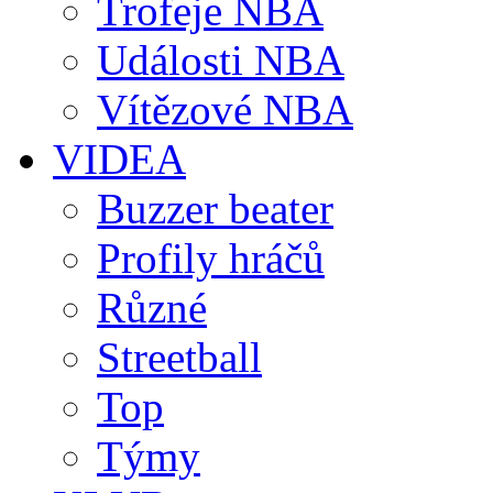
Trofeje NBA
Události NBA
Vítězové NBA
VIDEA
Buzzer beater
Profily hráčů
Různé
Streetball
Top
Týmy