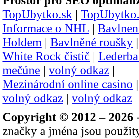
Prostor pro SEO optimaliz
TopUbytko.sk
|
TopUbytko.
Informace o NHL
|
Bavlnen
Holdem
|
Bavlněné roušky
White Rock čistič
|
Lederba
mečúne
|
volný odkaz
|
Mezinárodní online casino
volný odkaz
|
volný odkaz
Copyright © 2012 – 2026
-
značky a jména jsou použity