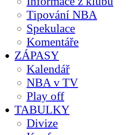
Informace z klubů
Tipování NBA
Spekulace
Komentáře
ZÁPASY
Kalendář
NBA v TV
Play off
TABULKY
Divize