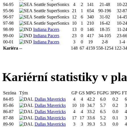
94-95
Seattle SuperSonics
4
2
141
21-48
10-2
95-96
Seattle SuperSonics
21
1
654
90-196
32-8
96-97
Seattle SuperSonics
12
6
340
31-92
14-4
97-98
Seattle SuperSonics
10
1
210
16-42
10-2
98-99
Indiana Pacers
13
0
146
18-35
11-2
99-00
Indiana Pacers
23
0
417
34-105
23-6
00-01
Indiana Pacers
3
0
19
2-8
1-4
Kariéra
--
148
67
4159
558-1254
122-3
Kariérní statistiky v pl
Sezóna
Tým
GP
GS
MPG
FGPG
3PPG
F
84-85
Dallas Mavericks
4
4
42.2
6.0
0.2
6
85-86
Dallas Mavericks
10
10
34.7
5.7
0.2
3
86-87
Dallas Mavericks
4
4
33.2
6.5
0.0
4
87-88
Dallas Mavericks
17
17
33.6
5.2
0.1
3
89-90
Dallas Mavericks
3
3
39.3
5.3
0.0
4