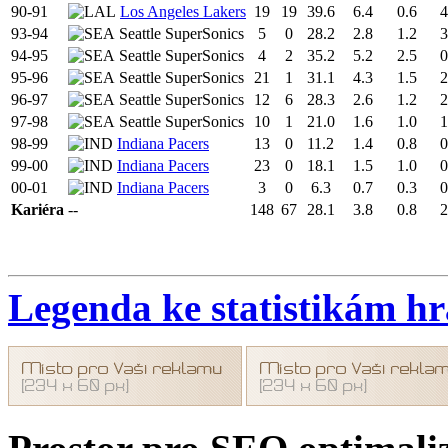
90-91
Los Angeles Lakers
19
19
39.6
6.4
0.6
4
93-94
Seattle SuperSonics
5
0
28.2
2.8
1.2
3
94-95
Seattle SuperSonics
4
2
35.2
5.2
2.5
0
95-96
Seattle SuperSonics
21
1
31.1
4.3
1.5
2
96-97
Seattle SuperSonics
12
6
28.3
2.6
1.2
2
97-98
Seattle SuperSonics
10
1
21.0
1.6
1.0
1
98-99
Indiana Pacers
13
0
11.2
1.4
0.8
0
99-00
Indiana Pacers
23
0
18.1
1.5
1.0
0
00-01
Indiana Pacers
3
0
6.3
0.7
0.3
0
Kariéra
--
148
67
28.1
3.8
0.8
2
Legenda ke statistikám h