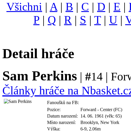
Všichni
|
A
|
B
|
C
|
D
|
E
|
P
|
Q
|
R
|
S
|
T
|
U
|
Detail hráče
Sam Perkins
|
#
14 | For
Články hráče na Nbasket.cz
Fanoušků na FB:
Pozice:
Forward - Center (FC)
Datum narození:
14. 06. 1961 (věk: 65)
Místo narození:
Brooklyn, New York
Výška:
6-9, 2.06m