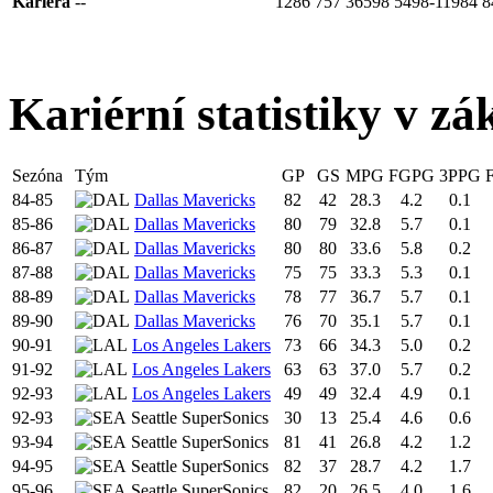
Kariéra
--
1286
757
36598
5498-11984
8
Kariérní statistiky v zá
Sezóna
Tým
GP
GS
MPG
FGPG
3PPG
84-85
Dallas Mavericks
82
42
28.3
4.2
0.1
85-86
Dallas Mavericks
80
79
32.8
5.7
0.1
86-87
Dallas Mavericks
80
80
33.6
5.8
0.2
87-88
Dallas Mavericks
75
75
33.3
5.3
0.1
88-89
Dallas Mavericks
78
77
36.7
5.7
0.1
89-90
Dallas Mavericks
76
70
35.1
5.7
0.1
90-91
Los Angeles Lakers
73
66
34.3
5.0
0.2
91-92
Los Angeles Lakers
63
63
37.0
5.7
0.2
92-93
Los Angeles Lakers
49
49
32.4
4.9
0.1
92-93
Seattle SuperSonics
30
13
25.4
4.6
0.6
93-94
Seattle SuperSonics
81
41
26.8
4.2
1.2
94-95
Seattle SuperSonics
82
37
28.7
4.2
1.7
95-96
Seattle SuperSonics
82
20
26.5
4.0
1.6