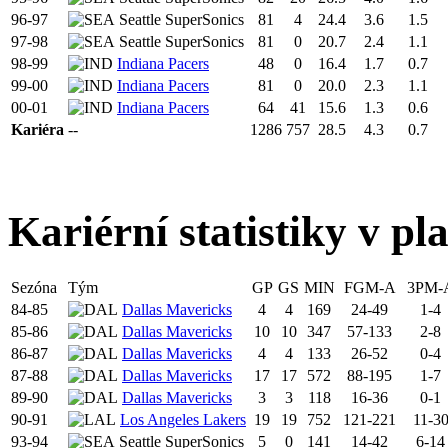
96-97
Seattle SuperSonics
81
4
24.4
3.6
1.5
97-98
Seattle SuperSonics
81
0
20.7
2.4
1.1
98-99
Indiana Pacers
48
0
16.4
1.7
0.7
99-00
Indiana Pacers
81
0
20.0
2.3
1.1
00-01
Indiana Pacers
64
41
15.6
1.3
0.6
Kariéra
--
1286
757
28.5
4.3
0.7
Kariérní statistiky v pl
Sezóna
Tým
GP
GS
MIN
FGM-A
3PM-
84-85
Dallas Mavericks
4
4
169
24-49
1-4
85-86
Dallas Mavericks
10
10
347
57-133
2-8
86-87
Dallas Mavericks
4
4
133
26-52
0-4
87-88
Dallas Mavericks
17
17
572
88-195
1-7
89-90
Dallas Mavericks
3
3
118
16-36
0-1
90-91
Los Angeles Lakers
19
19
752
121-221
11-3
93-94
Seattle SuperSonics
5
0
141
14-42
6-14